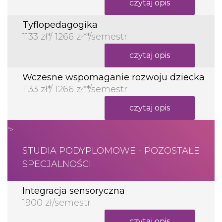
czytaj opis
Tyflopedagogika
1133 zł*/ 1266 zł**/semestr
czytaj opis
Wczesne wspomaganie rozwoju dziecka
1133 zł*/ 1266 zł**/semestr
czytaj opis
">
STUDIA PODYPLOMOWE - POZOSTAŁE
SPECJALNOŚCI
Integracja sensoryczna
1900 zł/semestr
czytaj opis