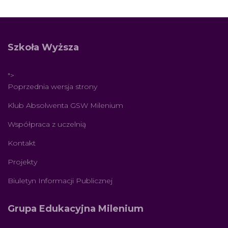
Szkoła Wyższa
">
Poprzednia wersja strony
Klub Absolwenta GSW Milenium
Współpraca z uczelnią
Kontakt
Projekty
Biuletyn Informacji Publicznej
Grupa Edukacyjna Milenium