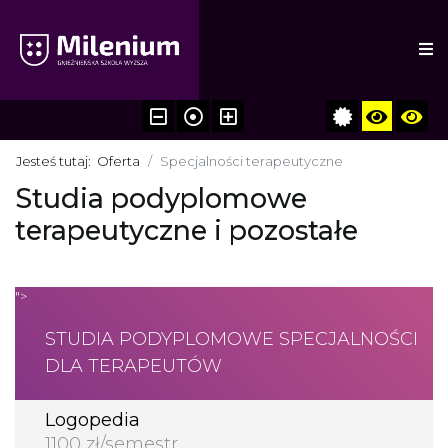
Jesteś tutaj:
Oferta
Specjalności terapeutyczne
Studia podyplomowe
terapeutyczne i pozostałe
">
STUDIA PODYPLOMOWE SPECJALNOŚCI
DLA TERAPEUTÓW
Logopedia
1100 zł/semestr