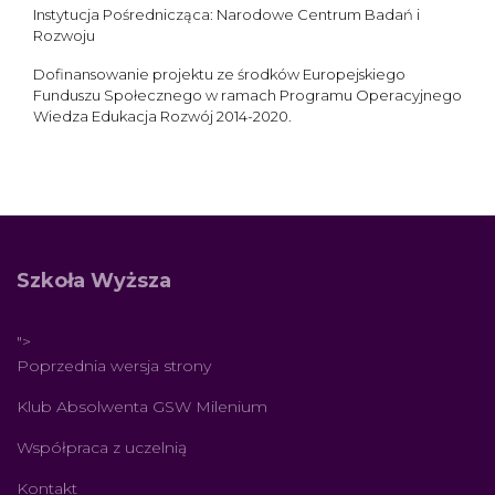
Instytucja Pośrednicząca: Narodowe Centrum Badań i
Rozwoju
Dofinansowanie projektu ze środków Europejskiego
Funduszu Społecznego w ramach Programu Operacyjnego
Wiedza Edukacja Rozwój 2014-2020.
Szkoła Wyższa
">
Poprzednia wersja strony
Klub Absolwenta GSW Milenium
Współpraca z uczelnią
Kontakt