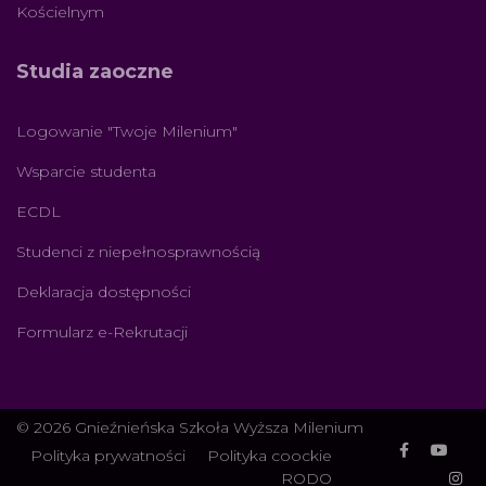
Kościelnym
Studia zaoczne
Logowanie "Twoje Milenium"
Wsparcie studenta
ECDL
Studenci z niepełnosprawnością
Deklaracja dostępności
Formularz e-Rekrutacji
© 2026 Gnieźnieńska Szkoła Wyższa Milenium
Polityka prywatności
Polityka coockie
RODO