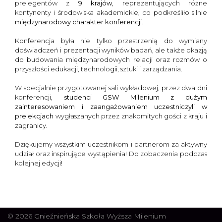
prelegentów z
9 krajów
, reprezentujących różne
kontynenty i środowiska akademickie, co podkreśliło silnie
międzynarodowy charakter konferencji
.
Konferencja była nie tylko przestrzenią do wymiany
doświadczeń i prezentacji wyników badań, ale także okazją
do budowania międzynarodowych relacji oraz rozmów o
przyszłości edukacji, technologii, sztuki i zarządzania.
W specjalnie przygotowanej sali wykładowej, przez dwa dni
konferencji,
studenci GSW Milenium z dużym
zainteresowaniem i zaangażowaniem uczestniczyli w
prelekcjach
wygłaszanych przez znakomitych gości z kraju i
zagranicy.
Dziękujemy wszystkim uczestnikom i partnerom za aktywny
udział oraz inspirujące wystąpienia! Do zobaczenia podczas
kolejnej edycji!
© 2026 Gnieźnieńska Szkoła Wyższa Milenium