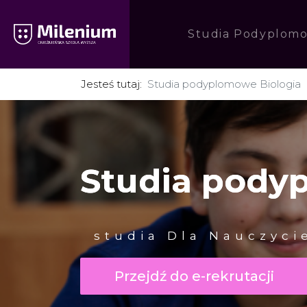
Studia Podyplom
Jesteś tutaj:
Studia podyplomowe Biologia
Studia pody
studia Dla Nauczyci
Przejdź do e-rekrutacji