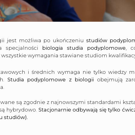
gii jest możliwa po ukończeniu
studiów podyplom
a specjalności
biologia studia podyplomowe
, 
 wszystkie wymagania stawiane studiom kwalifikacy
tawowych i średnich wymaga nie tylko wiedzy me
ch.
Studia podyplomowe z biologii
obejmują zaró
a.
owane są zgodnie z najnowszymi standardami kszta
 są hybrydowo.
Stacjonarnie odbywają się tylko ćwi
u studiów).