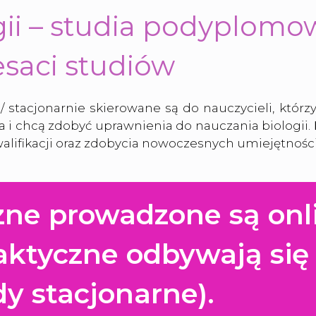
ii – studia podyplomo
esaci studiów
/ stacjonarnie skierowane są do nauczycieli, którz
ia i chcą zdobyć uprawnienia do nauczania biologii.
walifikacji oraz zdobycia nowoczesnych umiejętnośc
zne prowadzone są onli
aktyczne odbywają się 
dy stacjonarne).