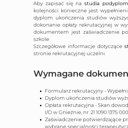
Aby zapisać się na
studia podyplomo
kolejności konieczne jest wypełnieni
dyplom ukończenia studiów wyższyc
dokonanie opłaty rekrutacyjnej w 
dokumentem jest zaświadczenie pot
szkole.
Szczegółowe informacje dotyczące
s
stronie rekrutacyjnej uczelni.
Wymagane dokumen
Formularz rekrutacyjny - Wypełnio
Dyplom ukończenia studiów wyżs
Opłata rekrutacyjna - Skan dowo
I/O w Gnieźnie, nr: 21 1090 1375 0
Zaświadczenie potwierdzające pr
wybrane specjalności terapeutycz