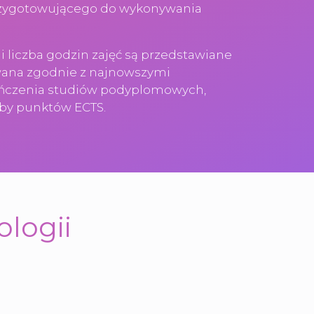
przygotowującego do wykonywania
 liczba godzin zajęć są przedstawiane
owana zgodnie z najnowszymi
ończenia studiów podyplomowych,
zby punktów ECTS.
logii