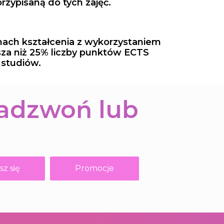
zypisaną do tych zajęć.
ach kształcenia z wykorzystaniem
sza niż 25% liczby punktów ECTS
 studiów.
Zadzwoń lub
sz się
Promocje