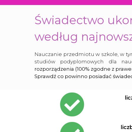
Świadectwo uko
według najnows
Nauczanie przedmiotu w szkole, w ty
studiów podyplomowych dla nauc
rozporządzenia (100% zgodne z prawe
Sprawdź co powinno posiadać świadec
fas
li
fa-
check-
circle
fas
licz
fa-