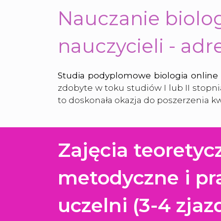
Nauczanie biolog
nauczycieli - adr
Studia podyplomowe biologia online
zdobyte w toku studiów I lub II stopn
to doskonała okazja do poszerzenia k
Zajęcia teoretyc
metodyczne i pr
uczelni (3-4 zjaz