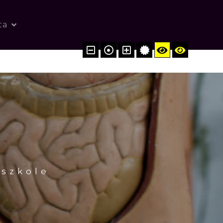
ta
 szkole