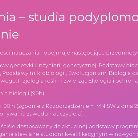
ia – studia podyplomo
rnie
ści nauczania - obejmuje następujące przedmioty 
y genetyki i inżynierii genetycznej, Podstawy bioc
, Podstawy mikrobiologii, Ewolucjonizm, Biologia c
ego, Fizjologia roślin i zwierząt, Ekologia i ochrona
ia biologii (90h)
: 90 h (zgodnie z Rozporządzeniem MNISW z dnia 25
onywania zawodu nauczyciela).
t ściśle dostosowany do aktualnej podstawy progra
gania stawiane studiom kwalifikacyjnym w nowych s