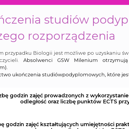
ńczenia studiów pody
zego rozporządzenia
m przypadku Biologii jest możliwe po uzyskaniu św
zycieli.
Absolwenci GSW Milenium otrzymują
m).
two ukończenia studiówpodyplomowych, które jest
czbę godzin zajęć prowadzonych z wykorzystanie
odległość oraz liczbę punktów ECTS przy
bę godzin zajęć kształtujących umiejętności prak