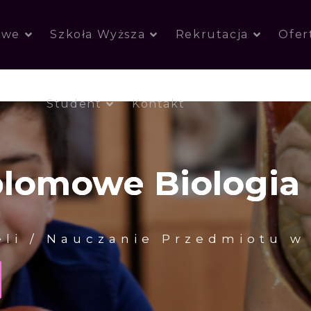
owe
Szkoła Wyższa
Rekrutacja
Ofer
Student
Kontakt
plomowe Biologia
eli / Nauczanie Przedmiotu w