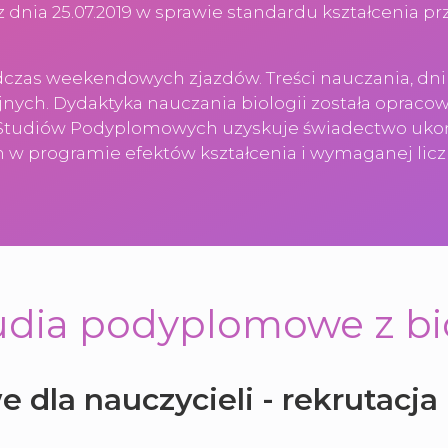
dnia 25.07.2019 w sprawie standardu kształcenia 
czas weekendowych zjazdów. Treści nauczania, dni i
jnych. Dydaktyka nauczania biologii została oprac
t Studiów Podyplomowych uzyskuje świadectwo uk
h w programie efektów kształcenia i wymaganej lic
udia podyplomowe z bio
dla nauczycieli - rekrutacja