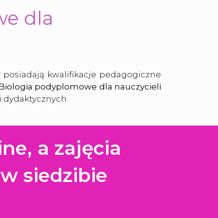
we dla
y posiadają kwalifikacje pedagogiczne
Biologia podyplomowe dla nauczycieli
i dydaktycznych.
ne, a zajęcia
w siedzibie