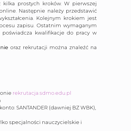
ez kilka prostych kroków. W pierwszej
 online. Następnie należy przedstawić
kształcenia. Kolejnym krokiem jest
procesu zapisu. Ostatnim wymaganym
poświadcza kwalifikacje do pracy w
rnie
oraz rekrutacji można znaleźć na
ronie
rekrutacja.sdmo.edu.pl
h
a konto: SANTANDER (dawniej BZ WBK),
o specjalności nauczycielskie i