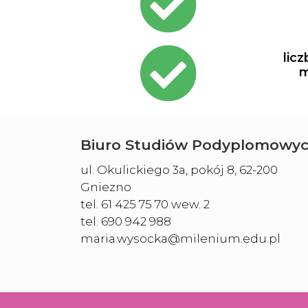
check-
circle
fas
lic
fa-
m
check-
circle
Biuro Studiów Podyplomowy
ul. Okulickiego 3a, pokój 8, 62-200
Gniezno
tel. 61 425 75 70 wew. 2
tel. 690 942 988
maria.wysocka@milenium.edu.pl