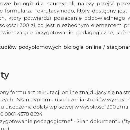
we biologia dla nauczycieli
, należy przejść prz
e formularza rekrutacyjnego, który dostępny jest
h, który potwierdzi posiadanie odpowiedniego wy
wysokości 300 zł, co jest niezbędnym elementem 
wierdzające przygotowanie pedagogiczne, które 
tudiów podyplomowych biologia online / stacjona
ty
ny formularz rekrutacji online znajdujący się na st
zych - Skan dyplomu ukończenia studiów wyższyc
du uiszczenia opłaty wpisowej w wysokości 300 zł n
000 0001 4378 8694
zygotowanie pedagogiczne* - Skan dokumentu (*tylk
ne).