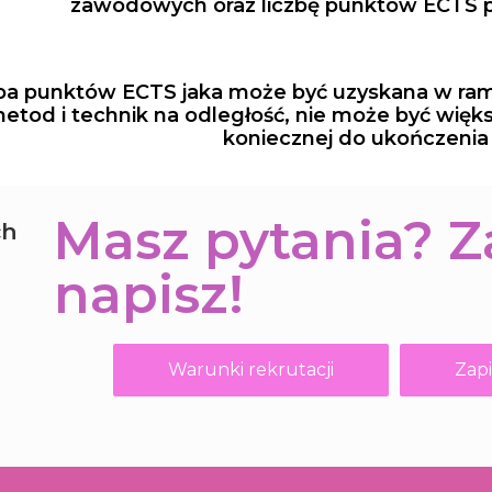
zawodowych oraz liczbę punktów ECTS pr
zba punktów ECTS jaka może być uzyskana w ram
etod i technik na odległość, nie może być więk
koniecznej do ukończenia
Masz pytania? 
ch
napisz!
Warunki rekrutacji
Zapi