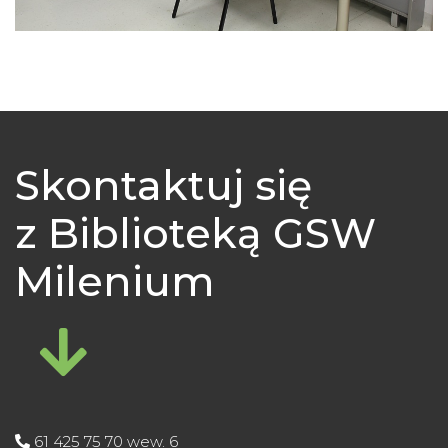
Skontaktuj się
z Biblioteką GSW
Milenium
fas
fa-
arrow-
down
61 425 75 70 wew. 6