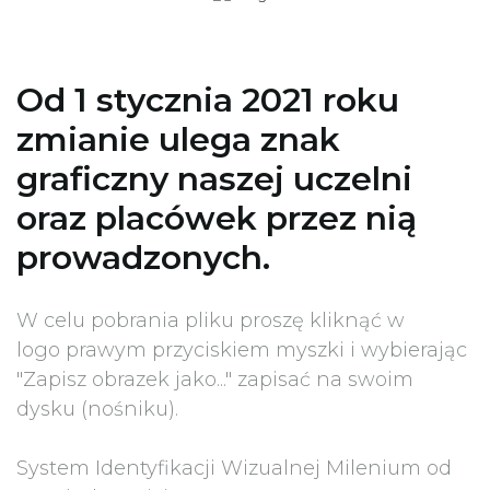
Od 1 stycznia 2021 roku
zmianie ulega znak
graficzny naszej uczelni
oraz placówek przez nią
prowadzonych.
W celu pobrania pliku proszę kliknąć w
logo prawym przyciskiem myszki i wybierając
"Zapisz obrazek jako..." zapisać na swoim
dysku (nośniku).
System Identyfikacji Wizualnej Milenium od