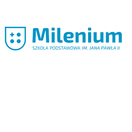
Szkoła
Podstawowa
Milenium im.
Jana Pawła II
w Popowie
Kościelnym
POBIERZ
LOGO
SZKOŁY
PODSTAWOWEJ