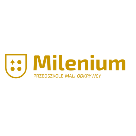
MILENIUM
W
POPOWIE
KOŚCIELNYM (PACZKA)
Przedszkole
Milenium
"Mali
Odkrywcy"
w Gnieźnie
i Popowie
Kościelnym