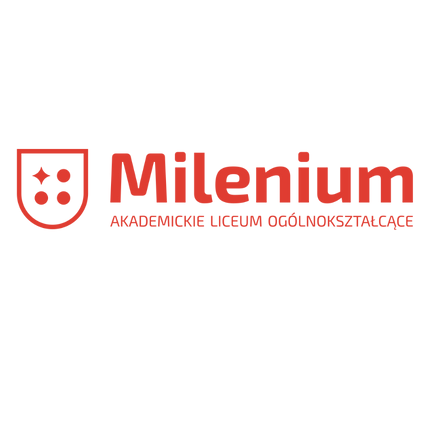
GSW
MILENIUM
(PACZKA)
Akademickie
Liceum
Ogólnokształcące
Milenium
POBIERZ
LOGO
AKADEMICKIEGO
LICEUM