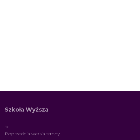
Edukacyjna
Milenium
POBIERZ
LOGO
GRUPY
EDUKACYJNEJ (PACZKA)
Szkoła Wyższa
">
Poprzednia wersja strony