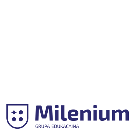
POBIERZ
LOGO
PRZEDSZKOLA
MILENIUM
"MALI
ODKRYWCY"
W
GNIEŹNIE
I
POPOWIE
KOŚCIELNYM (PACZKA)
Grupa