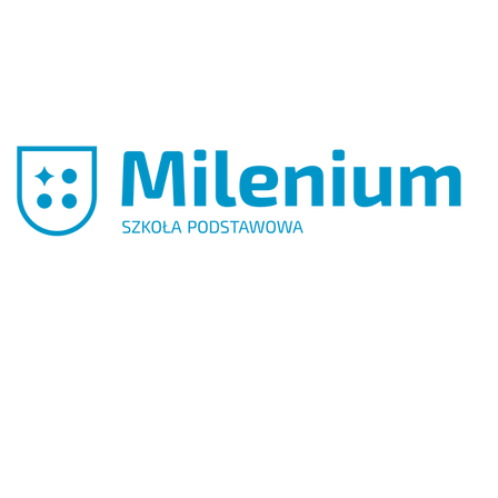
OGÓLNOKSZTAŁCĄCEGO
MILENIUM (PACZKA)
Szkoła
Podstawowa
Milenium w
Gnieźnie
POBIERZ
LOGO
SZKOŁA
PODSTAWOWA
MILENIUM (PACZKA)