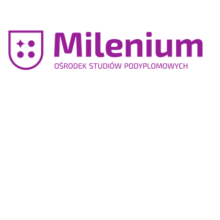
Gnieźnieńska
Szkoła
Wyższa
Milenium
Studia
Podyplomowe
POBIERZ
LOGO
OŚRODKA
STUDIÓW
PODYPLOMOWYCH