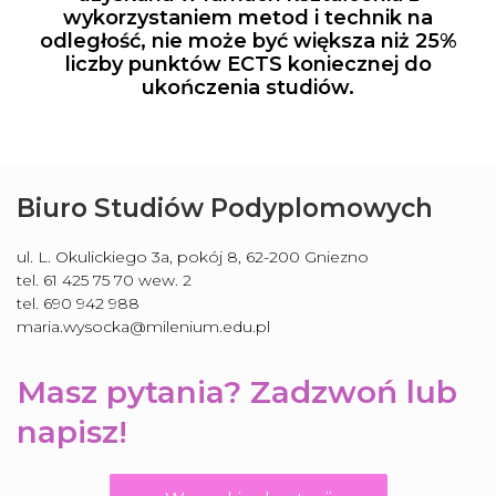
wykorzystaniem metod i technik na
odległość, nie może być większa niż 25%
liczby punktów ECTS koniecznej do
ukończenia studiów.
Biuro Studiów Podyplomowych
ul. L. Okulickiego 3a, pokój 8, 62-200 Gniezno
tel. 61 425 75 70 wew. 2
tel. 690 942 988
maria.wysocka@milenium.edu.pl
Masz pytania? Zadzwoń lub
napisz!