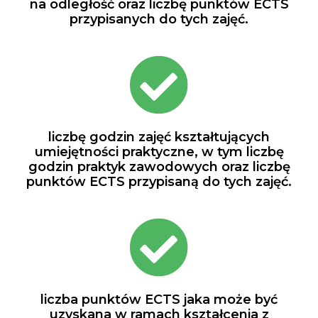
na odległość oraz liczbę punktów ECTS
przypisanych do tych zajęć.
fas
fa-
check-
circle
liczbę godzin zajęć kształtujących
umiejętności praktyczne, w tym liczbę
godzin praktyk zawodowych oraz liczbę
punktów ECTS przypisaną do tych zajęć.
fas
fa-
check-
circle
liczba punktów ECTS jaka może być
uzyskana w ramach kształcenia z