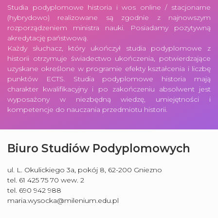
Studia podyplomowe historia i wos online / stacjonarne
(hybrydowo) realizowane są zgodnie z najnowszym
rozporządzeniem ministra nauki. Posiadamy pozytywną
akredytację państwową.
Każdy słuchacz, który ukończył studia podyplomowe z
historii otrzymuje świadectwo ukończenia, potwierdzające
uzyskane określone w programie efekty kształcenia i liczbę
punktów ECTS. Studia podyplomowe historia mają
charakter kwalifikacyjny i po zakończeniu absolwent jest
wyposażony w niezbędną wiedzę, umiejętności i
kompetencje do nauczania przedmiotu historii.
Biuro Studiów Podyplomowych
ul. L. Okulickiego 3a, pokój 8, 62-200 Gniezno
tel. 61 425 75 70 wew. 2
tel. 690 942 988
maria.wysocka@milenium.edu.pl