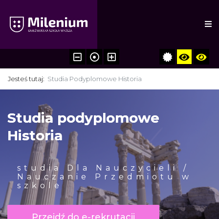
Jesteś tutaj:
Studia Podyplomowe Historia
Studia podyplomowe
Historia
studia Dla Nauczycieli /
Nauczanie Przedmiotu w
szkole
Przejdź do e-rekrutacji