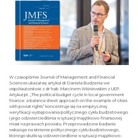
W czasopiśmie Journal of Management and Financial
Sciences ukazał się artykuł dr Daniela Budzenia we
współautorstwie z dr hab. Marcinem Wiśniewskim z UEP.
Artykuł pt. „The political budget cycle in local government
finance: a balance sheet approach on the example of cities
with poviat rights” koncentruje się na empirycznej
weryfikacji występowania politycznego cyklu budżetowego
i jego odzwierciedlenia w sytuacji majątkowo-finansowej
miast na prawach powiatu. Przeprowadzone badanie
wskazuje na istnienie politycznego cyklu budżetowego,
którego skutki są odzwierciedlone w sytuacji majątkowo-