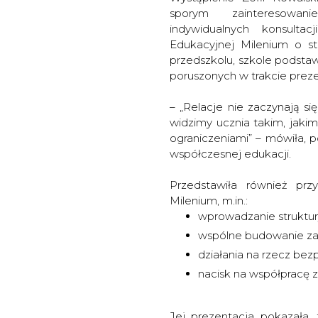
sporym zainteresowan
indywidualnych konsulta
Edukacyjnej Milenium o s
przedszkolu, szkole podsta
poruszonych w trakcie prez
– „Relacje nie zaczynają si
widzimy ucznia takim, jakim
ograniczeniami” – mówiła, p
współczesnej edukacji.
Przedstawiła również pr
Milenium, m.in.:
wprowadzanie struktur
wspólne budowanie zas
działania na rzecz bez
nacisk na współpracę ze
Jej prezentacja pokazała, 