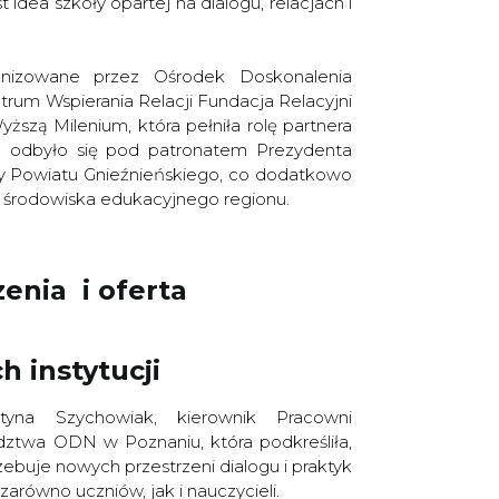
t idea szkoły opartej na dialogu, relacjach i
anizowane przez Ośrodek Doskonalenia
trum Wspierania Relacji Fundacja Relacyjni
ższą Milenium, która pełniła rolę partnera
e odbyło się pod patronatem Prezydenta
ty Powiatu Gnieźnieńskiego, co dodatkowo
la środowiska edukacyjnego regionu.
enia i oferta
h instytucji
tyna Szychowiak, kierownik Pracowni
ztwa ODN w Poznaniu, która podkreśliła,
ebuje nowych przestrzeni dialogu i praktyk
arówno uczniów, jak i nauczycieli.