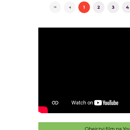
1
2
3
4
Obejrzyj film na Y