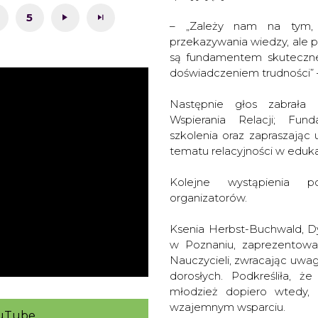
5
– „Zależy nam na tym, 
przekazywania wiedzy, ale p
są fundamentem skuteczneg
doświadczeniem trudności” 
Następnie głos zabrała 
Wspierania Relacji; Fun
szkolenia oraz zapraszają
tematu relacyjności w eduka
Kolejne wystąpienia p
organizatorów.
Ksenia Herbst-Buchwald, D
w Poznaniu, zaprezentowa
Nauczycieli, zwracając uwa
dorosłych. Podkreśliła, ż
młodzież dopiero wtedy,
wzajemnym wsparciu.
ouTube