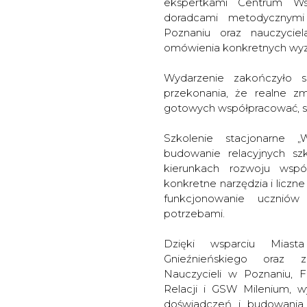
ekspertkami Centrum Wsp
doradcami metodycznymi
Poznaniu oraz nauczycie
omówienia konkretnych wyz
Wydarzenie zakończyło s
przekonania, że realne zm
gotowych współpracować, sł
Szkolenie stacjonarne 
budowanie relacyjnych s
kierunkach rozwoju współc
konkretne narzędzia i liczne
funkcjonowanie uczniów
potrzebami.
Dzięki wsparciu Miast
Gnieźnieńskiego oraz 
Nauczycieli w Poznaniu, 
Relacji i GSW Milenium, w
doświadczeń i budowania r