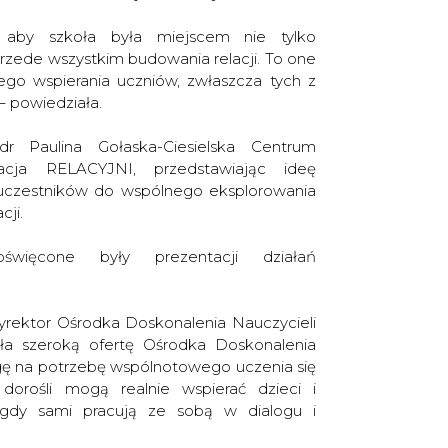
aby szkoła była miejscem nie tylko
rzede wszystkim budowania relacji. To one
o wspierania uczniów, zwłaszcza tych z
– powiedziała.
dr Paulina Gołaska-Ciesielska Centrum
dacja RELACYJNI, przedstawiając ideę
c uczestników do wspólnego eksplorowania
cji.
oświęcone były prezentacji działań
yrektor Ośrodka Doskonalenia Nauczycieli
ła szeroką ofertę Ośrodka Doskonalenia
gę na potrzebę wspólnotowego uczenia się
e dorośli mogą realnie wspierać dzieci i
 gdy sami pracują ze sobą w dialogu i