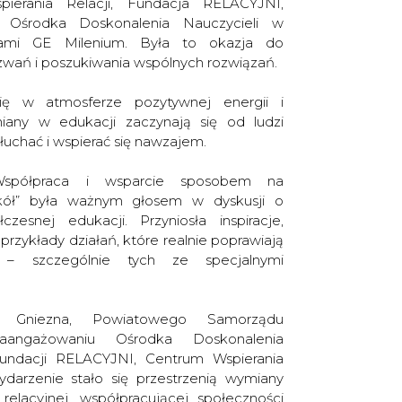
ierania Relacji, Fundacja RELACYJNI,
 Ośrodka Doskonalenia Nauczycieli w
lami GE Milenium. Była to okazja do
wań i poszukiwania wspólnych rozwiązań.
ię w atmosferze pozytywnej energii i
iany w edukacji zaczynają się od ludzi
uchać i wspierać się nawzajem.
„Współpraca i wsparcie sposobem na
zkół” była ważnym głosem w dyskusji o
zesnej edukacji. Przyniosła inspiracje,
 przykłady działań, które realnie poprawiają
 – szczególnie tych ze specjalnymi
a Gniezna, Powiatowego Samorządu
zaangażowaniu Ośrodka Doskonalenia
Fundacji RELACYJNI, Centrum Wspierania
ydarzenie stało się przestrzenią wymiany
elacyjnej, współpracującej społeczności