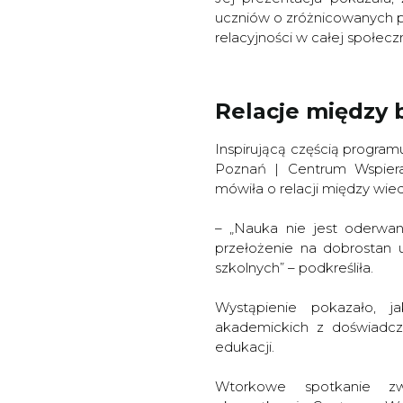
uczniów o zróżnicowanych po
relacyjności w całej społecz
Relacje między 
Inspirującą częścią program
Poznań | Centrum Wspieran
mówiła o relacji między wie
– „Nauka nie jest oderwan
przełożenie na dobrostan u
szkolnych” – podkreśliła.
Wystąpienie pokazało, j
akademickich z doświadc
edukacji.
Wtorkowe spotkanie zwi