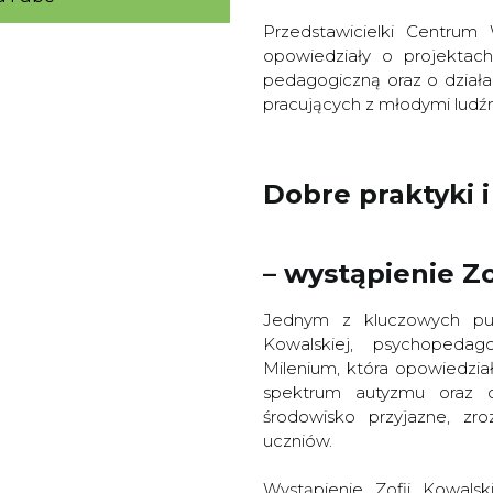
Przedstawicielki Centrum 
opowiedziały o projektac
pedagogiczną oraz o dział
pracujących z młodymi ludź
Dobre praktyki i
– wystąpienie Zo
Jednym z kluczowych pun
Kowalskiej, psychopedag
Milenium, która opowiedzia
spektrum autyzmu oraz o
środowisko przyjazne, zro
uczniów.
Wystąpienie Zofii Kowalsk