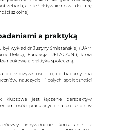
trzebach, ale też aktywnie rozwija kulturę
ności szkolnej.
badaniami a praktyką
u był wykład dr Justyny Śmietańskiej (UAM
ia Relacji, Fundacja RELACYJNI), która
dzą naukową a praktyką społeczną.
a od rzeczywistości. To, co badamy, ma
czniów, nauczycieli i całych społeczności
ak kluczowe jest łączenie perspektyw
zeniem osób pracujących na co dzień w
eńczyły indywidualne konsultacje z