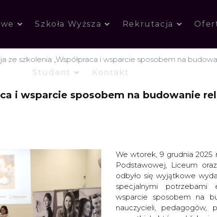
owe
Szkoła Wyższa
Rekrutacja
Ofer
ja ze szkolenia „Współpraca i wsparcie sposobem na budowan
Student
Kontakt
aca i wsparcie sposobem na budowanie rel
We wtorek, 9 grudnia 2025 r
Podstawowej, Liceum oraz 
odbyło się wyjątkowe wyda
specjalnymi potrzebami 
wsparcie sposobem na bud
nauczycieli, pedagogów, 