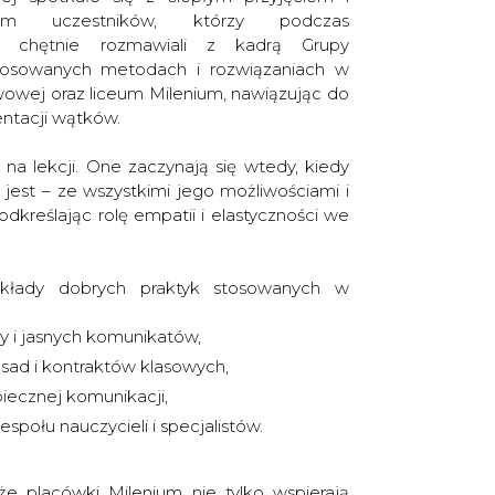
iem uczestników, którzy podczas
cji chętnie rozmawiali z kadrą Grupy
tosowanych metodach i rozwiązaniach w
wowej oraz liceum Milenium, nawiązując do
entacji wątków.
ę na lekcji. One zaczynają się wtedy, kiedy
 jest – ze wszystkimi jego możliwościami i
odkreślając rolę empatii i elastyczności we
zykłady dobrych praktyk stosowanych w
y i jasnych komunikatów,
ad i kontraktów klasowych,
piecznej komunikacji,
społu nauczycieli i specjalistów.
że placówki Milenium nie tylko wspierają