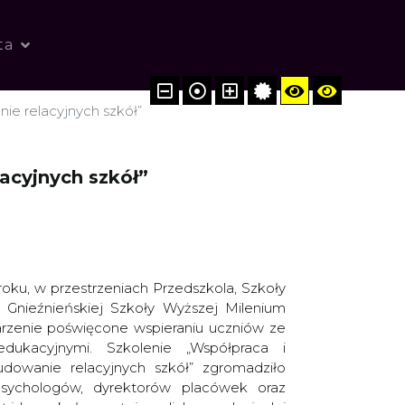
ta
ie relacyjnych szkół”
acyjnych szkół”
oku, w przestrzeniach Przedszkola, Szkoły
Gnieźnieńskiej Szkoły Wyższej Milenium
rzenie poświęcone wspieraniu uczniów ze
edukacyjnymi. Szkolenie „Współpraca i
owanie relacyjnych szkół” zgromadziło
psychologów, dyrektorów placówek oraz