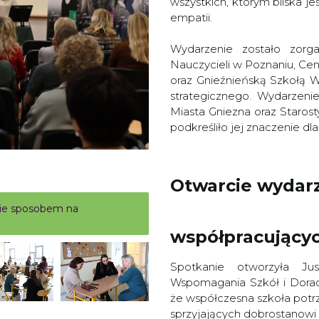
wszystkich, którym bliska jes
empatii.
Wydarzenie zostało zorg
Nauczycieli w Poznaniu, Cen
oraz Gnieźnieńską Szkołą Wy
strategicznego. Wydarzeni
Miasta Gniezna oraz Staros
podkreśliło jej znaczenie d
Otwarcie wydarz
rcie sposobem na
współpracującyc
Spotkanie otworzyła Jus
Wspomagania Szkół i Dorad
że współczesna szkoła potrz
sprzyjających dobrostanowi z