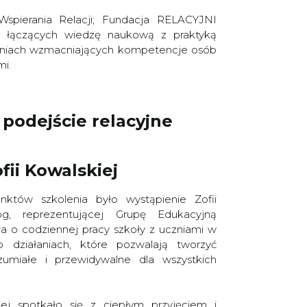
Wspierania Relacji; Fundacja RELACYJNI
h łączących wiedzę naukową z praktyką
aniach wzmacniających kompetencje osób
mi.
 podejście relacyjne
fii Kowalskiej
któw szkolenia było wystąpienie Zofii
og, reprezentującej Grupę Edukacyjną
ła o codziennej pracy szkoły z uczniami w
 działaniach, które pozwalają tworzyć
zumiałe i przewidywalne dla wszystkich
iej spotkało się z ciepłym przyjęciem i