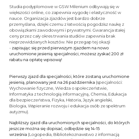
Studia podyplomowe w GSW Milenium odbywają się w
większości online, co zapewnia wygodę i elastyczność w
nauce. Organizacja zjazdów jest bardzo dobrze
przemyślana, dzięki czemu z łatwością pogodzisz naukę z
obowiązkami zawodowymi i prywatnymi. Gwarancja stałej
ceny przez cały okres trwania studiów zapewnia brak
nieprzewidzianych kosztów. Nie przegap tej okazji
-
zapisując się przed pierwszym zjazdem na nowo
uruchomione jesienią specjalności, możesz zyskać 200 zł
rabatu na opłatę wpisową!
Pierwszy zjazd dla specjalności, które zostaną uruchomione
jesienią, planowany jest na 26 października
(specjalności:
Wychowanie fizyczne, Wiedza o społeczeństwie,
Informatyka z technologią informacyjną, Chemia, Edukacja
dla bezpieczeństwa, Fizyka, Historia, Język angielski,
Biologia, Wspieranie rozwoju i edukacja osób ze spektrum
autyzmu).
Najbliższy zjazd dla uruchomionych specjalności, do których
jeszcze można się dopisać, odbędzie się 14-15
września
(Logopedia, Bibliotekoznawstwo z informacją