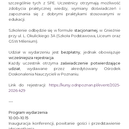
szczególnie tych z SPE. Uczestnicy otrzymają możliwość
zdobycia praktycznej wiedzy, wymiany doświadczeń i
zapoznania się z dobrymi praktykami stosowanymi w
edukacji.
Szkolenie odbędzie się w formule
stacjonarnej
, w Gnieźnie
przy ul. L. Okulickiego 3A (Szkoła Podstawowa, Liceum oraz
GSW Milenium).
Udział w wydarzeniu jest
bezpłatny
, jednak obowiązuje
wcześniejsza rejestracja
.
Każdy uczestnik otrzyma
zaświadczenie potwierdzające
udział
, wydawane przez akredytowany Ośrodek
Doskonalenia Nauczycieli w Poznaniu.
Link do rejestracji:
https://kursy.odnpoznan.pl/event/2025-
2026-k29
---
Program wydarzenia
10.00–10.15
Inauguracja konferencji, powitanie gości i przedstawienie
idei spotkania