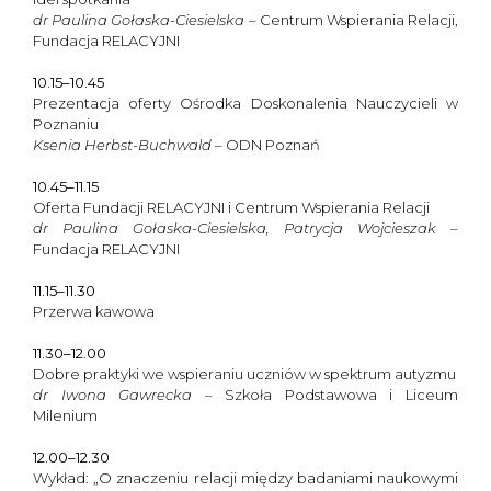
dr Paulina Gołaska-Ciesielska
– Centrum Wspierania Relacji,
Fundacja RELACYJNI
10.15–10.45
Prezentacja oferty Ośrodka Doskonalenia Nauczycieli w
Poznaniu
Ksenia Herbst-Buchwald
– ODN Poznań
10.45–11.15
Oferta Fundacji RELACYJNI i Centrum Wspierania Relacji
dr Paulina Gołaska-Ciesielska, Patrycja Wojcieszak
–
Fundacja RELACYJNI
11.15–11.30
Przerwa kawowa
11.30–12.00
Dobre praktyki we wspieraniu uczniów w spektrum autyzmu
dr Iwona Gawrecka
– Szkoła Podstawowa i Liceum
Milenium
12.00–12.30
Wykład: „O znaczeniu relacji między badaniami naukowymi