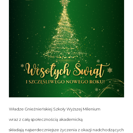
Władze Gnieźnieńskiej Szkoły Wyższej Milenium
wraz z całą społecznością akademicką
składają najserdeczniejsze życzenia z okazji nadchodzących