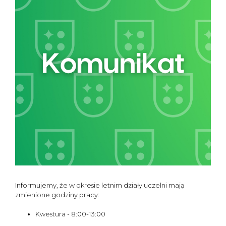
Informujemy, że w okresie letnim działy uczelni mają
zmienione godziny pracy:
Kwestura - 8:00-13:00