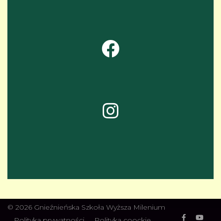
fab
fa-
facebook
fab
fa-
instagram
© 2026 Gnieźnieńska Szkoła Wyższa Milenium
Polityka prywatności
Polityka coockie