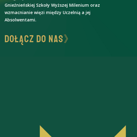
Gnieźnieńskiej Szkoły Wyższej Milenium oraz
wzmacnianie więzi między Uczelnią a jej
Absolwentami.
DOŁĄCZ DO NAS》
Wszystkich absolwentów kierunków:
Kulturoznawstwo / Pedagogika / Pedagogika
Przedszkolna i Wczesnoszkolna / Turystyka i
Rekreacja / Zarządzanie / Zarządzanie i
Marketing zapraszamy do zapisów.