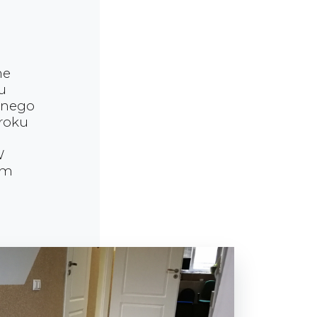
ne
u
wanego
roku
W
em