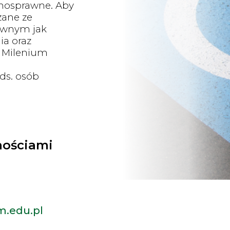
łnosprawne. Aby
zane ze
awnym jak
ia oraz
W Milenium
ds. osób
nościami
m.edu.pl