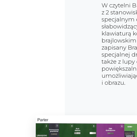
W czytelni B
z 2 stanowi
specjalnym
słabowidząc
klawiaturą 
brajlowskim 
zapisany B
specjalnej 
także z lupy
powiększaln
umożliwiają
i obrazu.