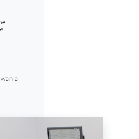
ne
ie
owania