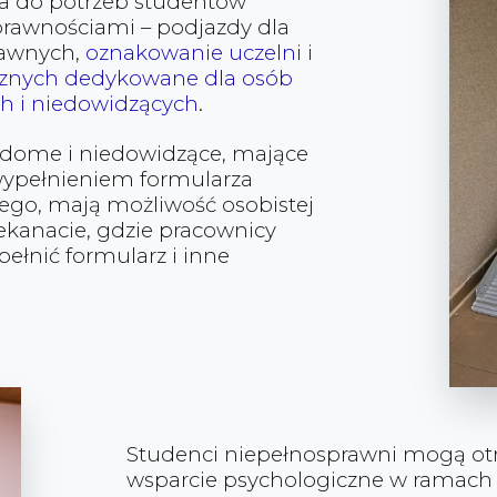
a do potrzeb studentów
prawnościami – podjazdy dla
rawnych,
oznakowanie uczelni i
cznych dedykowane dla osób
 i niedowidzących
.
dome i niedowidzące, mające
wypełnieniem formularza
nego, mają możliwość osobistej
ekanacie, gdzie pracownicy
łnić formularz i inne
Studenci niepełnosprawni mogą o
wsparcie psychologiczne w ramach