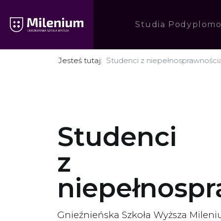
Studia Podyplom
Jesteś tutaj:
Studenci z niepełnosprawności
Studenci
z
niepełnosp
Gnieźnieńska Szkoła Wyższa Mileni