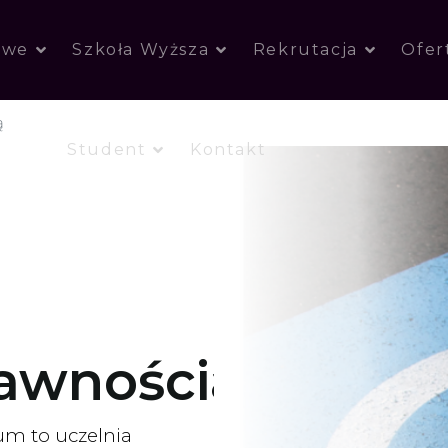
owe
Szkoła Wyższa
Rekrutacja
Ofer
ą
Student
Kontakt
rawnościami
um to uczelnia