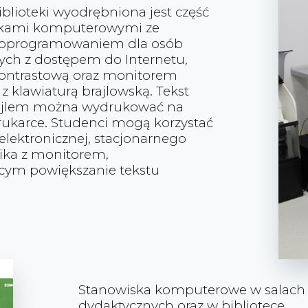
iblioteki wyodrębniona jest część
skami komputerowymi ze
 oprogramowaniem dla osób
ych z dostępem do Internetu,
kontrastową oraz monitorem
z klawiaturą brajlowską. Tekst
rajlem można wydrukować na
drukarce. Studenci mogą korzystać
 elektronicznej, stacjonarnego
ika z monitorem,
cym powiększanie tekstu
Stanowiska komputerowe w salach
dydaktycznych oraz w bibliotece