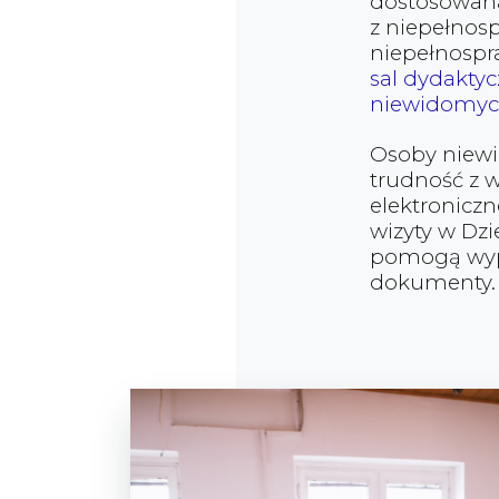
dostosowan
z niepełnos
niepełnosp
sal dydakty
niewidomych
Osoby niewi
trudność z 
elektronicz
wizyty w Dzi
pomogą wype
dokumenty.