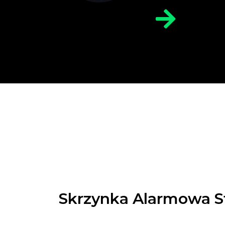
fa-
arrow-
right
Skrzynka Alarmowa S