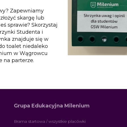
owy? Zapewniamy
złożyć skargę lub
eś sprawie? Skorzystaj
rzynki Studenta i
nka znajduje się w
o toalet niedaleko
ilenium w Wągrowcu
 na parterze.
Grupa Edukacyjna Milenium
Brama startowa / wszystkie placówki