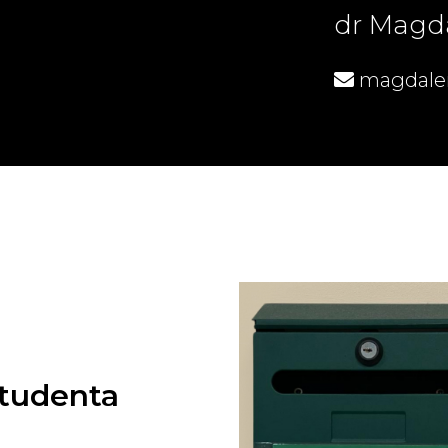
dr Magd
magdalen
tudenta