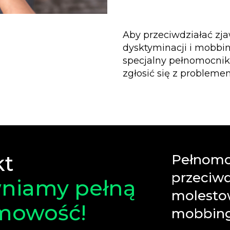
Aby przeciwdziałać zj
dysktyminacji i mobbi
specjalny pełnomocnik
zgłosić się z problem
kt
Pełnomo
przeciwd
niamy pełną
molestow
mowość!
mobbin