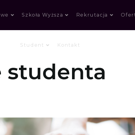
owe
Szkoła Wyższa
Rekrutacja
Ofer
Student
Kontakt
 studenta