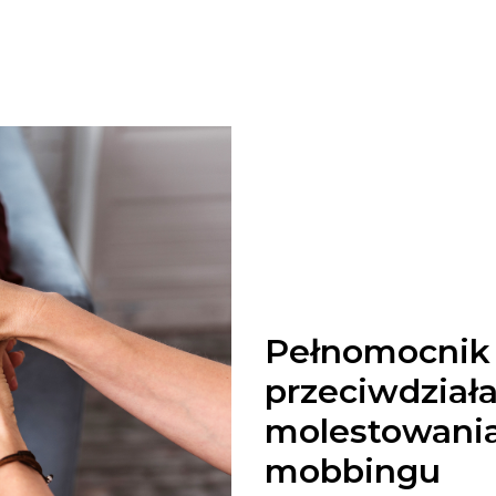
.
Pełnomocnik 
przeciwdział
molestowania,
mobbingu