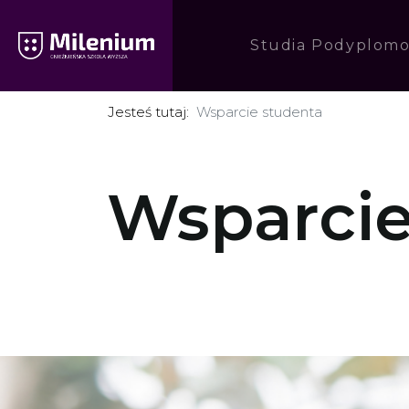
Studia Podyplom
Jesteś tutaj:
Wsparcie studenta
Wsparcie