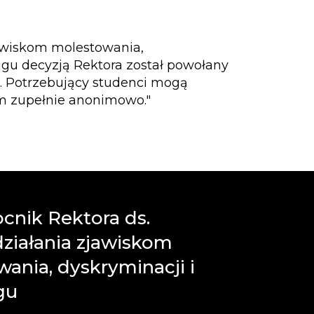
awiskom molestowania,
ngu decyzją Rektora został powołany
. Potrzebujący studenci mogą
em zupełnie anonimowo."
cnik Rektora ds.
ziałania zjawiskom
ania, dyskryminacji i
gu