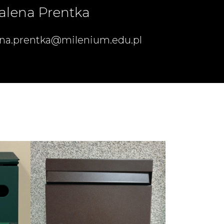
alena Prentka
a.prentka@milenium.edu.pl