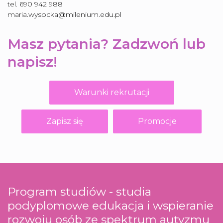
tel. 690 942 988
maria.wysocka@milenium.edu.pl
Masz pytania? Zadzwoń lub
napisz!
Warunki rekrutacji
Zapisz się
Promocje
Program studiów - studia
podyplomowe edukacja i wspieranie
rozwoju osób ze spektrum autyzmu