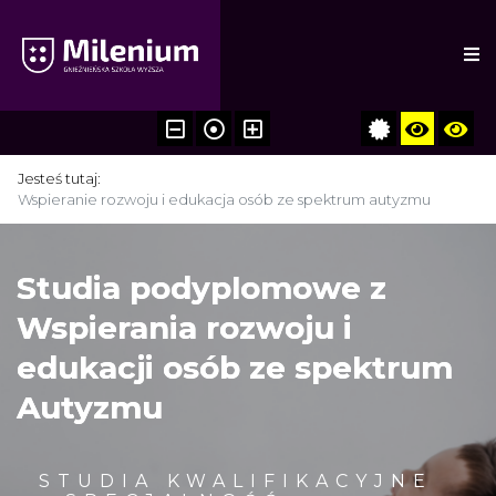
Jesteś tutaj:
Wspieranie rozwoju i edukacja osób ze spektrum autyzmu
Studia podyplomowe z
Wspierania rozwoju i
edukacji osób ze spektrum
Autyzmu
STUDIA KWALIFIKACYJNE