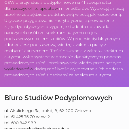
GSW oferuje studia podyplomowe na 41 specjalności
dla
nauczycieli
,
terapeutów
i menedżerów. Wybierając naszą
uczelnie zdobędziesz podstawową wiedzę jak rozszerzoną.
Uzyskasz przygotowanie merytoryczne, a prowadzenie
zajęć dydaktycznych przygotuje studenta do zawodu
nauczyciela osób ze spektrum autyzmu co jest
podstawowym celem studiów. W procesie dydaktycznym
zdobędziesz podstawową wiedzę z zakresu pracy z
osobami z autyzmem. Treści nauczania z zakresu spektrum
autyzmu wykorzystane w procesie dydaktycznym podczas
prowadzonych zajęć i przekazywania wiedzy przez naszych
wykładowców
dadzą możliwość wykorzystania ich podczas
prowadzonych zajęć z osobami ze spektrum autyzmu.
Biuro Studiów Podyplomowych
ul. Okulickiego 3a, pokój 8, 62-200 Gniezno
tel. 61 425 75 70 wew. 2
tel. 690 942 988
maria.wysocka@milenium.edu.pl