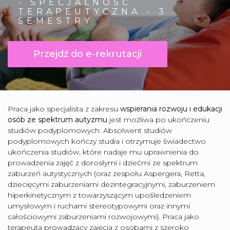
- SPECJALNOŚĆ
TERAPEUTYCZNA - 3
SEMESTRY
Przejdź do e-rekrutacji
Praca jako specjalista z zakresu
wspierania rozwoju i edukacji
osób ze spektrum autyzmu
jest możliwa po ukończeniu
studiów podyplomowych. Absolwent studiów
podyplomowych kończy studia i otrzymuje świadectwo
ukończenia studiów, które nadaje mu uprawnienia do
prowadzenia zajęć z dorosłymi i dziećmi ze spektrum
zaburzeń autystycznych (oraz zespołu Aspergera, Retta,
dziecięcymi zaburzeniami dezintegracyjnymi, zaburzeniem
hiperkinetycznym z towarzyszącym upośledzeniem
umysłowym i ruchami stereotypowymi oraz innymi
całościowymi zaburzeniami rozwojowymi). Praca jako
terapeuta prowadzący zajęcia z osobami z szeroko