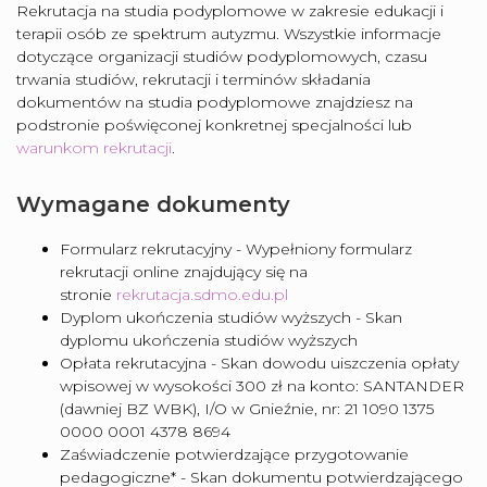
Rekrutacja na studia podyplomowe w zakresie edukacji i
terapii osób ze spektrum autyzmu. Wszystkie informacje
dotyczące organizacji studiów podyplomowych, czasu
trwania studiów, rekrutacji i terminów składania
dokumentów na studia podyplomowe znajdziesz na
podstronie poświęconej konkretnej specjalności lub
warunkom rekrutacji
.
Wymagane dokumenty
Formularz rekrutacyjny - Wypełniony formularz
rekrutacji online znajdujący się na
stronie
rekrutacja.sdmo.edu.pl
Dyplom ukończenia studiów wyższych - Skan
dyplomu ukończenia studiów wyższych
Opłata rekrutacyjna - Skan dowodu uiszczenia opłaty
wpisowej w wysokości 300 zł na konto: SANTANDER
(dawniej BZ WBK), I/O w Gnieźnie, nr: 21 1090 1375
0000 0001 4378 8694
Zaświadczenie potwierdzające przygotowanie
pedagogiczne* - Skan dokumentu potwierdzającego