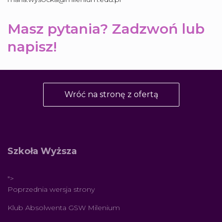
Masz pytania? Zadzwoń lub
napisz!
Wróć na stronę z ofertą
Szkoła Wyższa
">
Poprzednia wersja strony
Klub Absolwenta GSW Milenium