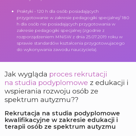
Praktyki - 120 h dla osób posiadających
przygotowanie w zakresie pedagogiki specjalnej/ 180
h dla osób nie posiadających przygotowania w
zakresie pedagogiki specjalnej (zgodnie z
rozporządzeniem MNiSW z dnia 25.07.2019 roku w
sprawie standardów kształcenia przygotowujacego
do wykonywania zawodu nauczyciela).
Jak wygląda
proces rekrutacji
na
studia podyplomowe
z edukacji i
wspierania rozwoju osób ze
spektrum autyzmu??
Rekrutacja na studia podyplomowe
kwalifikacyjne w zakresie edukacji i
terapii osób ze spektrum autyzmu