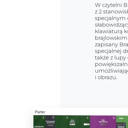
W czytelni B
z 2 stanowi
specjalnym
słabowidząc
klawiaturą 
brajlowskim 
zapisany B
specjalnej 
także z lupy
powiększaln
umożliwiają
i obrazu.