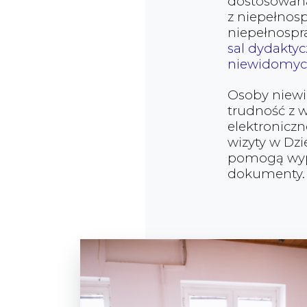
dostosowan
z niepełnos
niepełnosp
sal dydakty
niewidomych
Osoby niewi
trudność z 
elektronicz
wizyty w Dzi
pomogą wype
dokumenty.