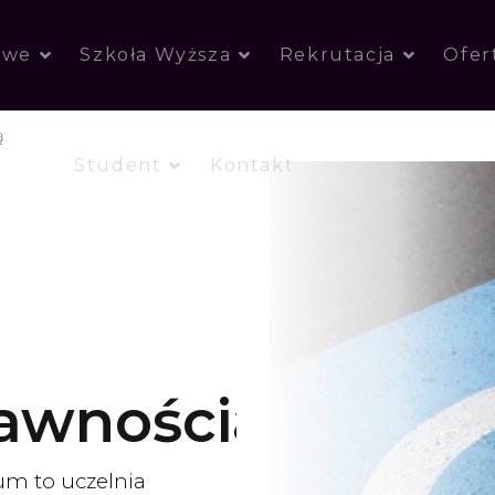
owe
Szkoła Wyższa
Rekrutacja
Ofer
ą
Student
Kontakt
rawnościami
um to uczelnia