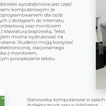
iblioteki wyodrębniona jest część
skami komputerowymi ze
 oprogramowaniem dla osób
ych z dostępem do Internetu,
kontrastową oraz monitorem
z klawiaturą brajlowską. Tekst
rajlem można wydrukować na
drukarce. Studenci mogą korzystać
 elektronicznej, stacjonarnego
ika z monitorem,
cym powiększanie tekstu
Stanowiska komputerowe w salach
dydaktycznych oraz w bibliotece