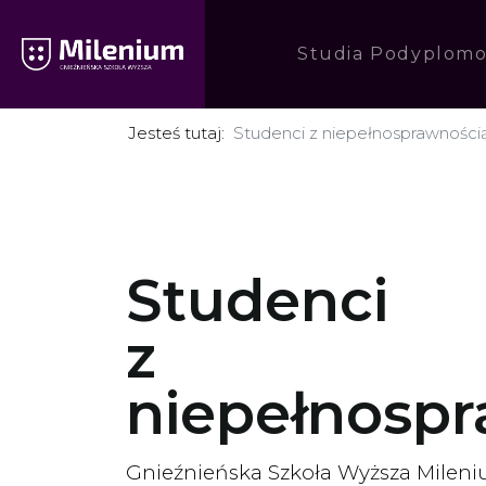
Studia Podyplom
Jesteś tutaj:
Studenci z niepełnosprawności
Studenci
z
niepełnosp
Gnieźnieńska Szkoła Wyższa Mileni