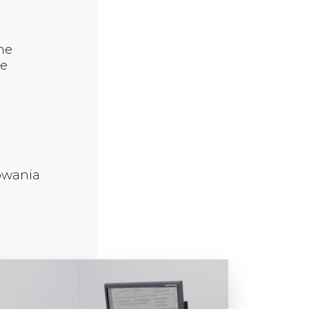
ne
ie
owania