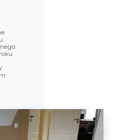
ne
u
wanego
roku
W
em