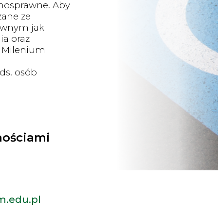
łnosprawne. Aby
zane ze
awnym jak
ia oraz
W Milenium
ds. osób
nościami
m.edu.pl