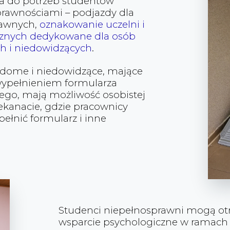
a do potrzeb studentów
prawnościami – podjazdy dla
rawnych,
oznakowanie uczelni i
cznych dedykowane dla osób
 i niedowidzących
.
dome i niedowidzące, mające
wypełnieniem formularza
nego, mają możliwość osobistej
ekanacie, gdzie pracownicy
łnić formularz i inne
Studenci niepełnosprawni mogą o
wsparcie psychologiczne w ramach