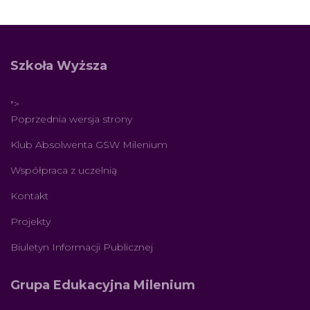
Szkoła Wyższa
">
Poprzednia wersja strony
Klub Absolwenta GSW Milenium
Współpraca z uczelnią
Kontakt
Projekty
Biuletyn Informacji Publicznej
Grupa Edukacyjna Milenium