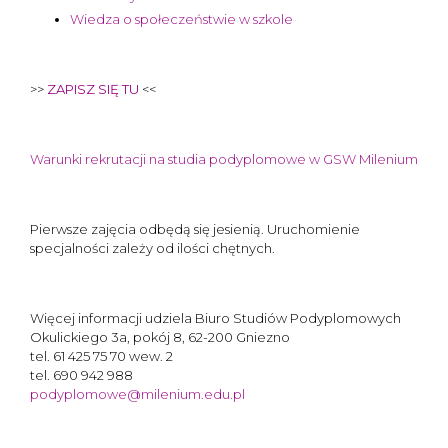
Wiedza o społeczeństwie w szkole
>>
ZAPISZ SIĘ TU
<<
Warunki rekrutacji na studia podyplomowe w GSW Milenium
Pierwsze zajęcia odbędą się jesienią. Uruchomienie
specjalności zależy od ilości chętnych.
Więcej informacji udziela Biuro Studiów Podyplomowych
Okulickiego 3a, pokój 8, 62-200 Gniezno
tel. 61 425 75 70 wew. 2
tel. 690 942 988
podyplomowe@milenium.edu.pl