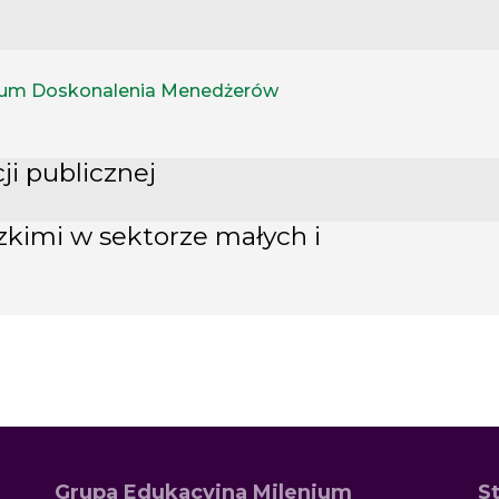
dium Doskonalenia Menedżerów
ji publicznej
kimi w sektorze małych i
Grupa Edukacyjna Milenium
S