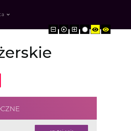
ta
erskie
OCZNE