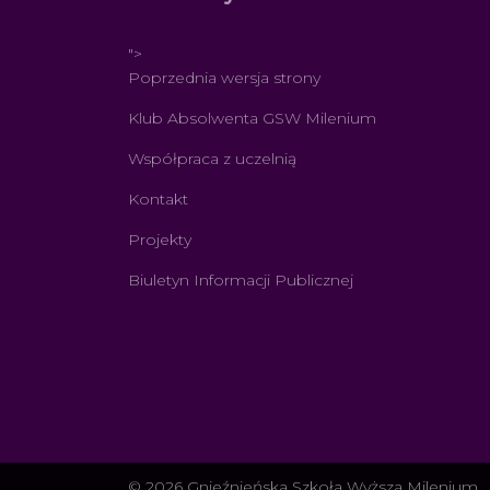
">
Poprzednia wersja strony
Klub Absolwenta GSW Milenium
Współpraca z uczelnią
Kontakt
Projekty
Biuletyn Informacji Publicznej
© 2026 Gnieźnieńska Szkoła Wyższa Milenium