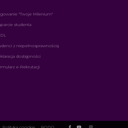
gowanie "Twoje Milenium"
parcie studenta
CDL
udenci z niepełnosprawnością
klaracja dostępności
rmularz e-Rekrutacji
Polityka coockie
RODO