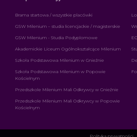
Brama startowa / wszystkie placówki
Lo
GSW Milenium – studia licencjackie / magisterskie
Ws
GSW Milenium - Studia Podyplomowe
E
Akademickie Liceum Ogólnokształcące Milenium
St
Szkoła Podstawowa Milenium w Gnieźnie
De
Szkoła Podstawowa Milenium w Popowie
Fo
Kościelnym
Przedszkole Milenium Mali Odkrywcy w Gnieźnie
Przedszkole Milenium Mali Odkrywcy w Popowie
Kościelnym
Polityka prywatności