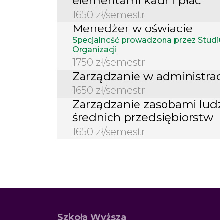
elementami kadr i płac
1650 zł/semestr
Menedżer w oświacie
Specjalność prowadzona przez Stu
Organizacji
1750 zł/semestr
Zarządzanie w administrac
1650 zł/semestr
Zarządzanie zasobami ludz
średnich przedsiębiorstw
1650 zł/semestr
Szkoła Wyższa