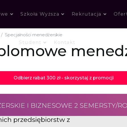
owe
Szkoła Wyższa
Rekrutacja
Ofer
Specjalności menedżerskie
Student
Kontakt
yplomowe menedż
Odbierz rabat 300 zł - skorzystaj z promocji
ERSKIE I BIZNESOWE 2 SEMERSTY/R
ich przedsiębiorstw z