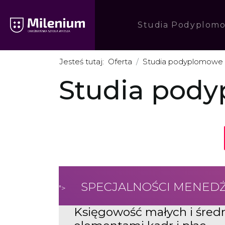
Studia Podyplom
Jesteś tutaj:
Oferta
Studia podyplomowe
Studia pod
SPECJALNOŚCI MENEDŻ
">
Księgowość małych i średn