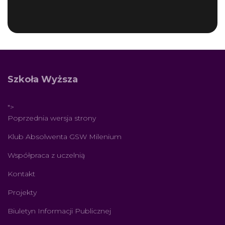
Szkoła Wyższa
">
Poprzednia wersja strony
Klub Absolwenta GSW Milenium
Współpraca z uczelnią
Kontakt
Projekty
Biuletyn Informacji Publicznej