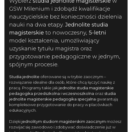
Wybierz
studia jednolite magisterskie
w
GSW Milenium i zdobądź kwalifikacje
nauczycielskie bez konieczności dzielenia
nauki na dwa etapy.
Jednolite studia
magisterskie
to nowoczesny,
5-letni
model kształcenia, umożliwiający
uzyskanie tytułu magistra oraz
przygotowanie pedagogiczne w jednym,
spójnym procesie.
Studia jednolite
oferowane są w trybie zaocznym –
rozwiązanie idealne dla osób, które chcą łączyć naukę z
pracą. Programy takie jak
jednolite studia magisterskie
pedagogika przedszkolna i wczesnoszkolna
oraz
studia
jednolite magisterskie pedagogika specjalna
gwarantują
kompleksowe przygotowanie do pracy w placówkach
edukacyjnych.
Dzięki
jednolitym studiom magisterskim zaocznym
możesz
rozwijać się zawodowo i zdobywać doświadczenie już w