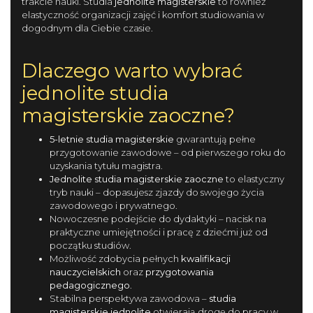
trakcie nauki. Studia
jednolite magisterskie
to również
elastyczność organizacji zajęć i komfort studiowania w
dogodnym dla Ciebie czasie.
Dlaczego warto wybrać
jednolite studia
magisterskie zaoczne?
5-letnie studia magisterskie
gwarantują pełne
przygotowanie zawodowe – od pierwszego roku do
uzyskania tytułu magistra.
Jednolite studia magisterskie zaoczne
to elastyczny
tryb nauki – dopasujesz zjazdy do swojego życia
zawodowego i prywatnego.
Nowoczesne podejście do dydaktyki – nacisk na
praktyczne umiejętności i pracę z dziećmi już od
początku studiów.
Możliwość zdobycia pełnych
kwalifikacji
nauczycielskich
oraz
przygotowania
pedagogicznego
.
Stabilna perspektywa zawodowa –
studia
magisterskie jednolite
otwierają drogę do pracy w