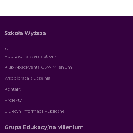
Szkoła Wyższa
">
Poprzednia wersja strony
Klub Absolwenta GSW Milenium
Współpraca z uczelnią
Kontakt
Projekty
Biuletyn Informacji Publicznej
Grupa Edukacyjna Milenium