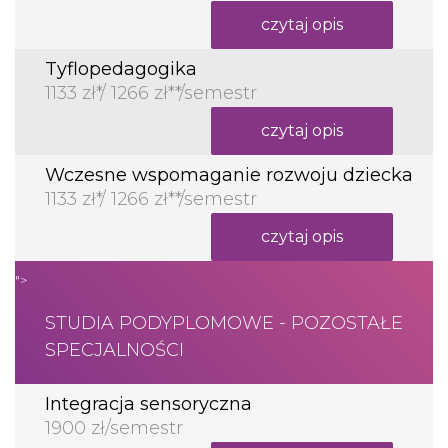
czytaj opis
Tyflopedagogika
1133 zł*/ 1266 zł**/semestr
czytaj opis
Wczesne wspomaganie rozwoju dziecka
1133 zł*/ 1266 zł**/semestr
czytaj opis
">
STUDIA PODYPLOMOWE - POZOSTAŁE
SPECJALNOŚCI
Integracja sensoryczna
1900 zł/semestr