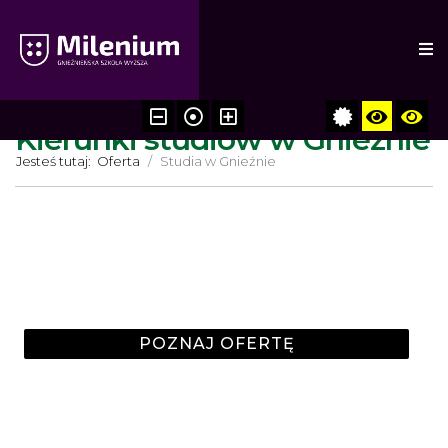
Studia zaoczne | Gniezno
Kierunki studiów w Gnieźnie
Jesteś tutaj:
Oferta
Studia w Gnieźnie
Studia I stopnia
licencjackie 3-letnie
POZNAJ OFERTĘ
Studia II stopnia
jednolite 5-letnie