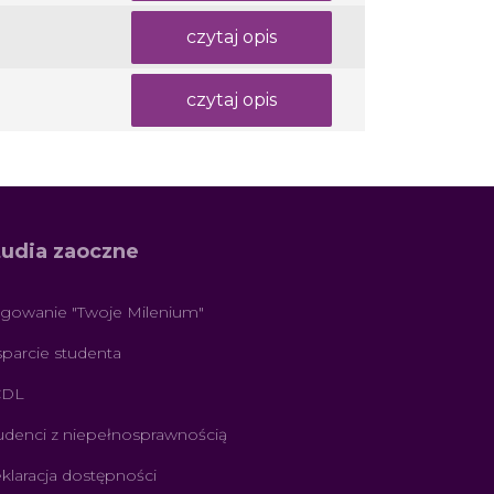
czytaj opis
czytaj opis
tudia zaoczne
gowanie "Twoje Milenium"
parcie studenta
CDL
udenci z niepełnosprawnością
klaracja dostępności