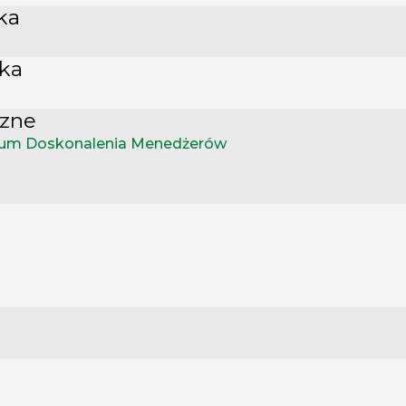
ka
yka
czne
dium Doskonalenia Menedżerów