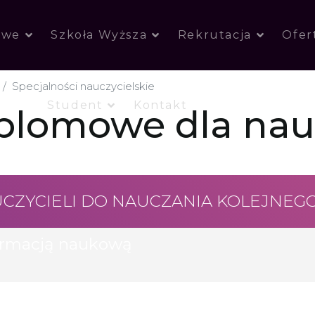
owe
Szkoła Wyższa
Rekrutacja
Ofer
Specjalności nauczycielskie
Student
Kontakt
plomowe dla nauc
UCZYCIELI DO NAUCZANIA KOLEJNEG
ormacją naukową