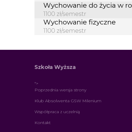
Wychowanie do życia w ro
1100 zł/semestr
Wychowanie fizyczne
1100 zł/semestr
Szkoła Wyższa
">
Poprzednia wersja strony
Klub Absolwenta GSW Milenium
Współpraca z uczelnią
Kontakt