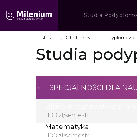
Studia Podyplom
Jesteś tutaj:
Oferta
Studia podyplomowe
Studia pody
SPECJALNOŚCI DLA NA
">
Bibliotekoznawstwo z inf
1100 zł/semestr
Matematyka
1100 zł/semestr