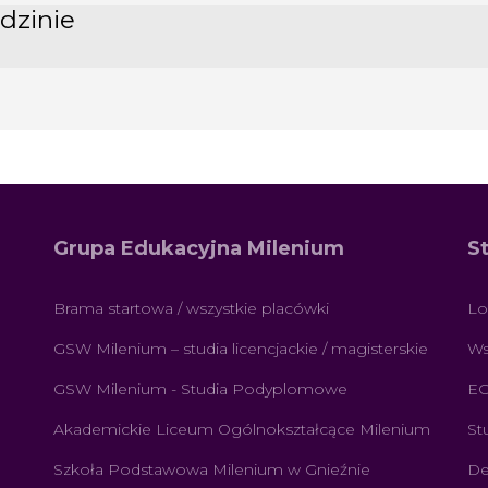
dzinie
Grupa Edukacyjna Milenium
S
Brama startowa / wszystkie placówki
Lo
GSW Milenium – studia licencjackie / magisterskie
Ws
GSW Milenium - Studia Podyplomowe
E
Akademickie Liceum Ogólnokształcące Milenium
St
Szkoła Podstawowa Milenium w Gnieźnie
De