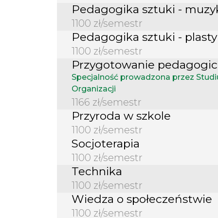
Pedagogika sztuki - muzy
1100 zł/semestr
Pedagogika sztuki - plast
1100 zł/semestr
Przygotowanie pedagogi
Specjalność prowadzona przez Stu
Organizacji
1166 zł/semestr
Przyroda w szkole
1100 zł/semestr
Socjoterapia
1100 zł/semestr
Technika
1100 zł/semestr
Wiedza o społeczeństwie
1100 zł/semestr