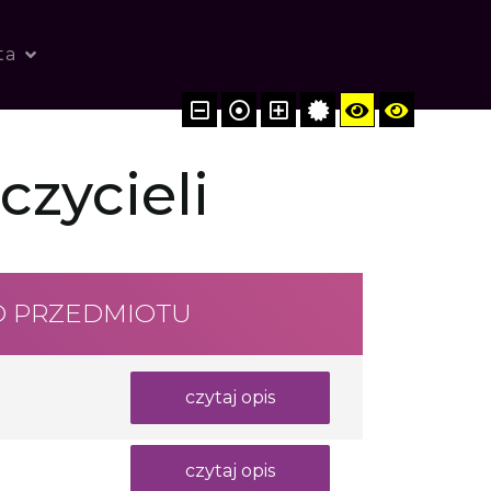
ta
zycieli
O PRZEDMIOTU
czytaj opis
czytaj opis