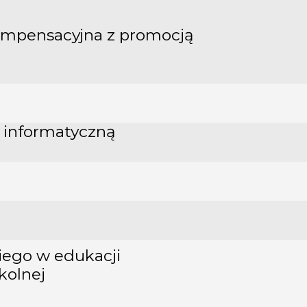
ompensacyjna z promocją
ą informatyczną
iego w edukacji
kolnej