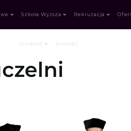
owe
Szkoła Wyższa
Rekrutacja
Ofer
Student
Kontakt
czelni