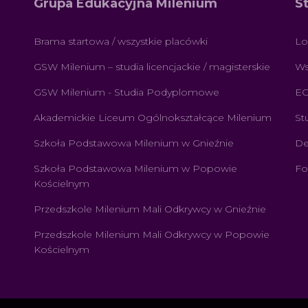
Grupa Edukacyjna Milenium
S
Brama startowa / wszystkie placówki
Lo
GSW Milenium – studia licencjackie / magisterskie
Ws
GSW Milenium - Studia Podyplomowe
E
Akademickie Liceum Ogólnokształcące Milenium
St
Szkoła Podstawowa Milenium w Gnieźnie
De
Szkoła Podstawowa Milenium w Popowie
Fo
Kościelnym
Przedszkole Milenium Mali Odkrywcy w Gnieźnie
Przedszkole Milenium Mali Odkrywcy w Popowie
Kościelnym