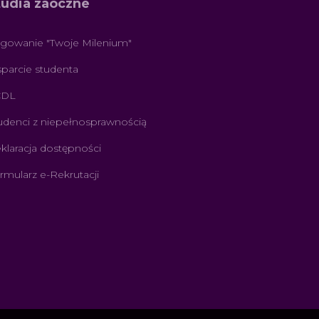
tudia zaoczne
gowanie "Twoje Milenium"
parcie studenta
CDL
udenci z niepełnosprawnością
klaracja dostępności
rmularz e-Rekrutacji