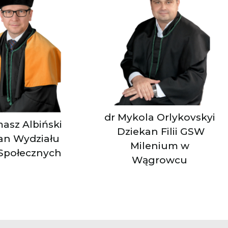
dr Mykola Orlykovskyi
asz Albiński
Dziekan Filii GSW
an Wydziału
Milenium w
Społecznych
Wągrowcu