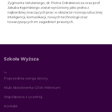
Zygmunta Vetulaniego, dr. Piotra Odrakiewicza oraz prof.
Jakuba Kępińskiego został wyróżniony jako jedna z
najbardziej znaczących prac w obszarze rozwoju sztucznej
inteligencji, komunikacji, nowych technologii oraz
towarzyszących im zagadnień prawnych.
Szkoła Wyższa
">
Poprzednia wersja strony
Klub Absolwenta GSW Milenium
Współpraca z uczelnią
Kontakt