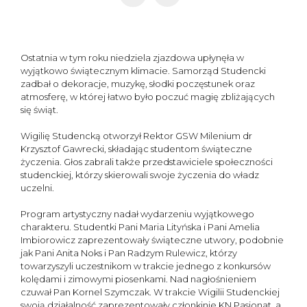
Ostatnia w tym roku niedziela zjazdowa upłynęła w
wyjątkowo świątecznym klimacie. Samorząd Studencki
zadbał o dekoracje, muzykę, słodki poczęstunek oraz
atmosferę, w której łatwo było poczuć magię zbliżających
się świąt.
Wigilię Studencką otworzył Rektor GSW Milenium dr
Krzysztof Gawrecki, składając studentom świąteczne
życzenia. Głos zabrali także przedstawiciele społeczności
studenckiej, którzy skierowali swoje życzenia do władz
uczelni.
Program artystyczny nadał wydarzeniu wyjątkowego
charakteru. Studentki Pani Maria Lityńska i Pani Amelia
Imbiorowicz zaprezentowały świąteczne utwory, podobnie
jak Pani Anita Noks i Pan Radzym Rulewicz, którzy
towarzyszyli uczestnikom w trakcie jednego z konkursów
kolędami i zimowymi piosenkami. Nad nagłośnieniem
czuwał Pan Kornel Szymczak. W trakcie Wigilii Studenckiej
swoją działalność zaprezentowały członkinie KN Pasjonat, a