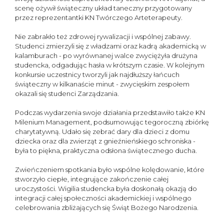
scenę ożywił świąteczny układ taneczny przygotowany
przez reprezentantki KN Twórczego Arteterapeuty.
Nie zabrakło też zdrowej rywalizacji i wspólnej zabawy.
Studenci zmierzyli się z władzami oraz kadrą akademicką w
kalamburach - po wyrównanej walce zwyciężyła drużyna
studencka, odgadując hasła w krótszym czasie. W kolejnym
konkursie uczestnicy tworzyli jak najdłuższy łańcuch
świąteczny w kilkanaście minut - zwycięskim zespołem
okazali się studenci Zarządzania.
Podczas wydarzenia swoje działania przedstawiło także KN
Milenium Management, podsumowując tegoroczną zbiórkę
charytatywną. Udało się zebrać dary dla dzieci z domu
dziecka oraz dla zwierząt z gnieźnieńskiego schroniska -
była to piękna, praktyczna odsłona świątecznego ducha.
Zwieńczeniem spotkania było wspólne kolędowanie, które
stworzyło ciepłe, integrujące zakończenie całej
uroczystości. Wigilia studencka była doskonałą okazją do
integracji całej społeczności akademickiej i wspólnego
celebrowania zbliżających się Świąt Bożego Narodzenia.